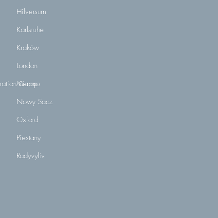
Hilversum
Karlsruhe
Kraków
London
ration Camp
Merano
Nowy Sacz
Oxford
Piestany
Radyvyliv