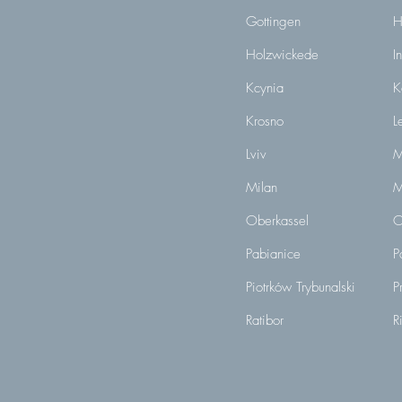
Gottingen
H
Holzwickede
I
Kcynia
K
Krosno
L
Lviv
M
Milan
M
Oberkassel
O
Pabianice
P
Piotrków Trybunalski
P
Ratibor
R