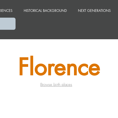
RIENCES
HISTORICAL BACKGROUND
NEXT GENERATIONS
Florence
Browse birth places