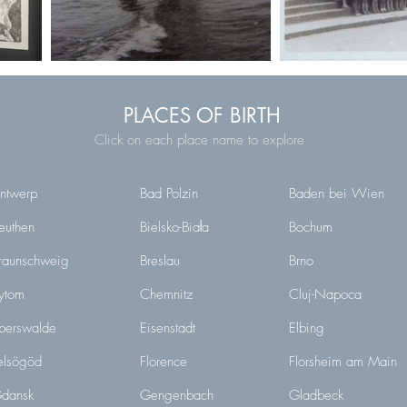
PLACES OF BIRTH
Click on each place name to explore
ntwerp
Bad Polzin
Baden bei Wien
euthen
Bielsko-Biała
Bochum
raunschweig
Breslau
Brno
ytom
Chemnitz
Cluj-Napoca
berswalde
Eisenstadt
Elbing
elsögöd
Florence
Florsheim am Main
dansk
Gengenbach
Gladbeck