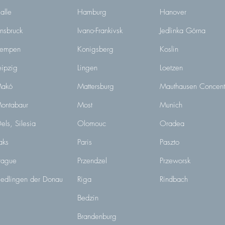
alle
Hamburg
Hanover
nnsbruck
Ivano-Frankivsk
Jedlinka Górna
empen
Konigsberg
Koslin
eipzig
Lingen
Loetzen
akó
Mattersburg
Mauthausen Concent
ontabaur
Most
Munich
els, Silesia
Olomouc
Oradea
aks
Paris
Paszto
rague
Przendzel
Przeworsk
iedlingen der Donau
Riga
Rindbach
Bedzin
Brandenburg