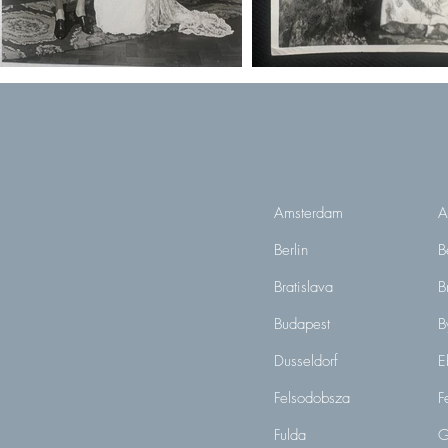
Amsterdam
A
Berlin
B
Bratislava
B
Budapest
B
Dusseldorf
E
Felsodobsza
F
Fulda
G