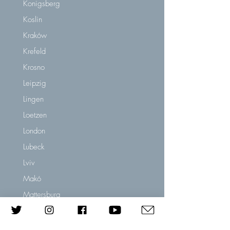
Konigsberg
Koslin
Kraków
Krefeld
Krosno
Leipzig
Lingen
Loetzen
London
Lubeck
Lviv
Makó
Mattersburg
Mauthausen Concentration Camp
Merano