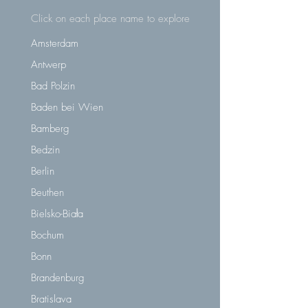
Click on each place name to explore
Amsterdam
Antwerp
Bad Polzin
Baden bei Wien
Bamberg
Bedzin
Berlin
Beuthen
Bielsko-Biała
Bochum
Bonn
Brandenburg
Bratislava