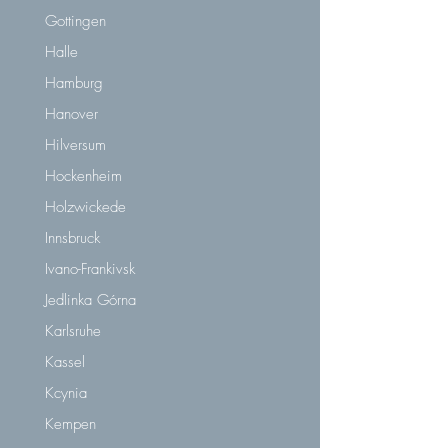
Gottingen
Halle
Hamburg
Hanover
Hilversum
Hockenheim
Holzwickede
Innsbruck
Ivano-Frankivsk
Jedlinka Górna
Karlsruhe
Kassel
Kcynia
Kempen