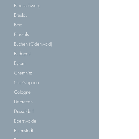
Braunschweig
Breslau
Brno
Brussels
Buchen (Odenwald)
Budapest
Bytom
Chemnitz
Cluj-Napoca
Cologne
Debrecen
Dusseldorf
Eberswalde
Eisenstadt