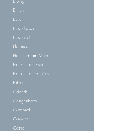
Elbing
Ellrich
Essen
Felsodobsza
Felsögöd
Florence
Florsheim am Main
Frankfurt am Main
Frankfurt an der Oder
Fulda
Gdansk
Gengenbach
Gladbeck
Gleiwitz
Gotha