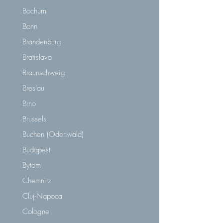
Bochum
Bonn
Brandenburg
Bratislava
Braunschweig
Breslau
Brno
Brussels
Buchen (Odenwald)
Budapest
Bytom
Chemnitz
Cluj-Napoca
Cologne