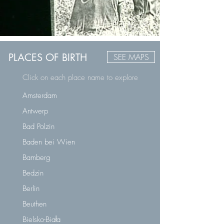
PLACES OF BIRTH
SEE MAPS
Click on each place name to explore
Amsterdam
Antwerp
Bad Polzin
Baden bei Wien
Bamberg
Bedzin
Berlin
Beuthen
Bielsko-Biała