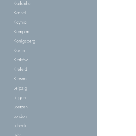
Karlsruhe
Kassel
Kcynia
Kempen
Konigsberg
Koslin
Kraków
Krefeld
Krosno
Leipzig
Lingen
Loetzen
London
Lubeck
Lviv