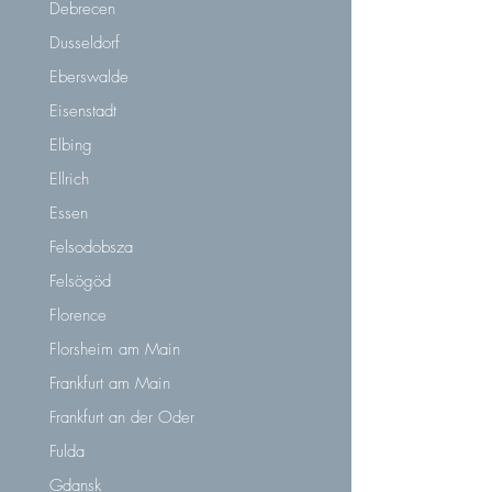
Debrecen
Dusseldorf
Eberswalde
Eisenstadt
Elbing
Ellrich
Essen
Felsodobsza
Felsögöd
Florence
Florsheim am Main
Frankfurt am Main
Frankfurt an der Oder
Fulda
Gdansk