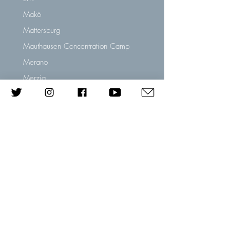
Makó
Mattersburg
Mauthausen Concentration Camp
Merano
Merzig
Milan
Montabaur
Most
Munich
Nowy Sacz
Nuremberg
Oberkassel
Oels, Silesia
Olomouc