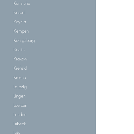
Karlsruhe
Kassel
Kcynia
Kempen
Konigsberg
Koslin
Kraków
Krefeld
Krosno
Leipzig
Lingen
Loetzen
London
Lubeck
Lviv