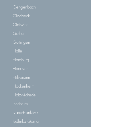
Gengenbach
Gladbeck
Gleiwitz
Gotha
Gottingen
Halle
Hamburg
Hanover
Hilversum
Hockenheim
Holzwickede
Innsbruck
Ivano-Frankivsk
Jedlinka Górna