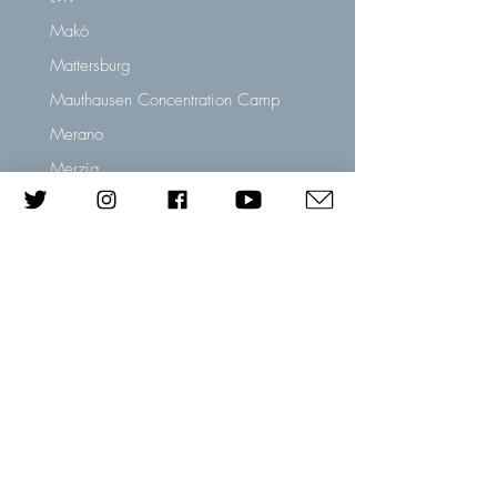
Makó
Mattersburg
Mauthausen Concentration Camp
Merano
Merzig
Milan
Montabaur
Most
Munich
Nowy Sacz
Nuremberg
Oberkassel
Oels, Silesia
Olomouc