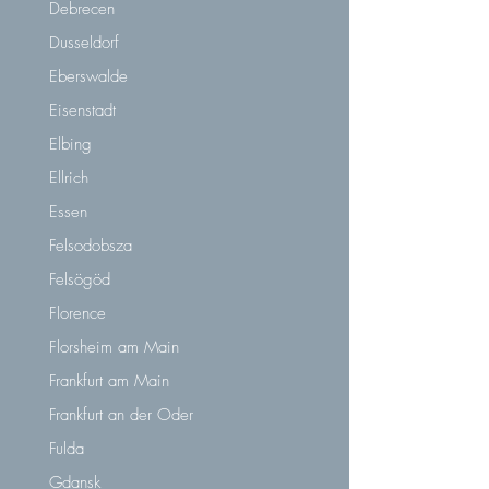
Debrecen
Dusseldorf
Eberswalde
Eisenstadt
Elbing
Ellrich
Essen
Felsodobsza
Felsögöd
Florence
Florsheim am Main
Frankfurt am Main
Frankfurt an der Oder
Fulda
Gdansk