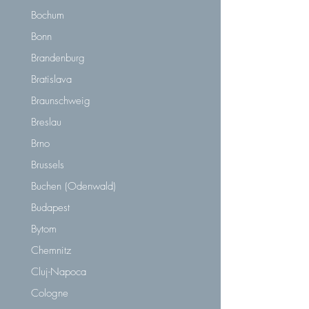
Bochum
Bonn
Brandenburg
Bratislava
Braunschweig
Breslau
Brno
Brussels
Buchen (Odenwald)
Budapest
Bytom
Chemnitz
Cluj-Napoca
Cologne